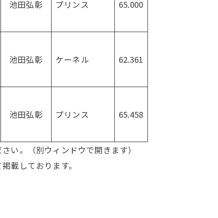
池田弘彰
プリンス
65.000
池田弘彰
ケーネル
62.361
池田弘彰
プリンス
65.458
ださい。（別ウィンドウで開きます）
て掲載しております。