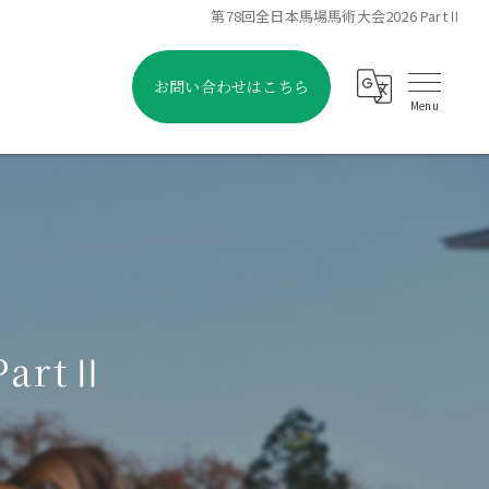
第78回全日本馬場馬術大会2026 PartⅡ
お問い合わせはこちら
artⅡ