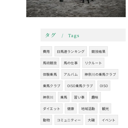
タグ
Tags
費用
日馬連ランキング
競技結果
馬術競技
馬の仕事
リクルート
体験乗馬
アルバム
神奈川の乗馬クラブ
乗馬クラブ
OISO乗馬クラブ
OISO
神奈川
乗馬
習い事
趣味
ダイエット
健康
地域活動
観光
動物
コミュニティー
大磯
イベント