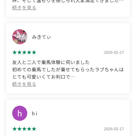
み、そして温もりを感じられ大変満足できました。
the horses.🌸 It was so much fun playing with the
乗馬体験はスタッフの方が丁寧に説明、フォローを
big horses from overseas and Narita Brian's
していただけ安心して乗れましたし、馬の賢さ、繊
granddaughter, Love-chan! Even beginners were
細さも実感。
taught how to ride carefully and clearly, so I felt
very comfortable riding.🐎 The time I spent freely
敷地内の25頭ほどの馬も可愛い顔を見せてくれて
みきてぃ
interacting with the friendly horses was a great
癒されました。
memory.🌸 Love-chan was so cute, signaling with
2026-02-27
her front legs for treats.😊 I'll definitely go again.💛
(Translated by Google)
友人と二人で乗馬体験に伺いました
I was thrilled to interact with a thoroughbred for
初めての乗馬でしたが乗せてもらったラブちゃんは
the first time!
とても可愛いくてお利口で
I was extremely satisfied to see their size up close,
大変癒されました
their slightly fluffy winter fur, and feel their
スタッフの方も親切で優しくて
warmth.
乗馬のあとにはラブちゃんのブラッシングや餌やり
During the horseback riding experience, the staff
もさせていただきました
gave me detailed explanations and support, so I
他のお馬さんたちも沢山いて
h i
was able to ride with confidence and get a real
お馬さんを身近に感じることができて
sense of how intelligent and sensitive the horses
とても素敵な時間が過ごせました
2026-02-17
are.
ありがとうございます