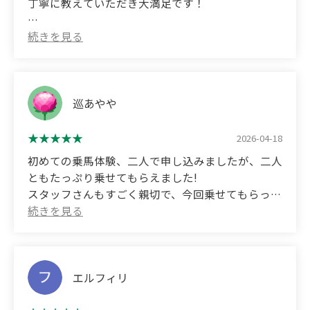
丁寧に教えていただき大満足です！
(Translated by Google)
I got to ride Riley, a former racehorse.
I was very satisfied with the thorough instruction I
received!
巡あやや
2026-04-18
初めての乗馬体験、二人で申し込みましたが、二人
ともたっぷり乗せてもらえました!
スタッフさんもすごく親切で、今回乗せてもらった
ラブちゃんも、優しくて本当に初心者でも安心して
任せられる乗馬体験になりました。
ほんと来れてよかったです。
素敵な体験をありがとうございました☺️💕
エルフィリ
他の人にも勧めたいですっ！！！