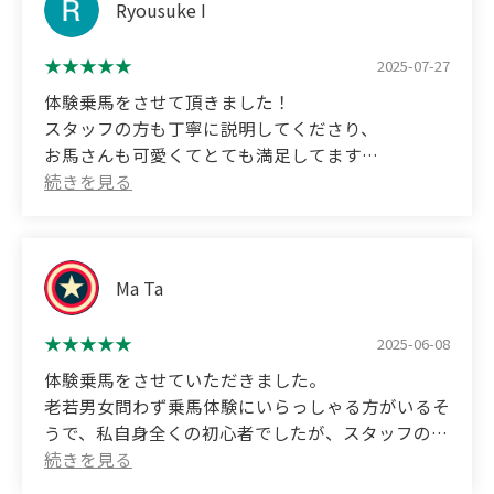
り、さらに楽しいお話で場を和ませていただいたの
Ryousuke I
乗馬に興味がある方にはぜひおすすめしたいです。
で、とてもリラックスして乗馬できました。
2025-07-27
(Translated by Google)
私たちは汚れても良い運動靴を持参して履き替えた
I became interested in equestrian sports after
体験乗馬をさせて頂きました！
のですが、結果的に大正解でした。気になる方はぜ
seeing an equestrian competition, so I decided to
スタッフの方も丁寧に説明してくださり、
ひ靴を用意して行かれると良いと思います。
come and try horseback riding!
お馬さんも可愛くてとても満足してます
また、おやつとして持参したニンジンをラブちゃん
The staff were very kind and helpful, so even
(Translated by Google)
にあげることもでき、とても貴重で楽しい体験にな
though it was my first time, I felt at ease.
I had the chance to try out horse riding!
りました。
The staff explained everything to me carefully,
またこの方面に来る機会があれば、ぜひ立ち寄りた
After learning basic stance and how to change
and the horses were adorable, so I was very
Ma Ta
いと思います！
direction, I was able to try guiding the horse in
satisfied.
circles and riding at a slightly faster pace (trot). It
2025-06-08
(Translated by Google)
was a very fulfilling experience!
I had the opportunity to experience horseback
体験乗馬をさせていただきました。
riding with my daughter.
老若男女問わず乗馬体験にいらっしゃる方がいるそ
After the experience, you can feed the horses
うで、私自身全くの初心者でしたが、スタッフの方
carrots and interact with them. Love-chan, the
Even though it was hot, the instructors were very
がとても丁寧に教えてくださって、とても良い体験
horse I rode this time, was a very gentle horse, and
kind and thorough, and we were able to enjoy the
をさせていただきました。