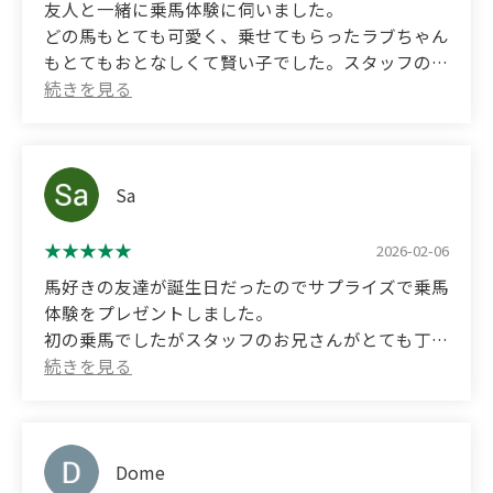
友人と一緒に乗馬体験に伺いました。
またラブちゃんや他のお馬さんに会いに行こうと思
The 25 or so horses on the premises also had a
どの馬もとても可愛く、乗せてもらったラブちゃん
います
lovely, soothing atmosphere.
もとてもおとなしくて賢い子でした。スタッフの池
田さんもとても優しく教えてくださってすごく楽し
(Translated by Google)
い時間を過ごすことが出来ました。
My friend and I went for a horseback riding
Googleの評価だと星5つまでしかつけられないのが
experience. It was our first time riding, but Love-
残念に思えるくらいに良かったです。
chan, the horse we rode, was so cute and well-
Sa
behaved, and it was incredibly relaxing. The staff
(Translated by Google)
were also kind and gentle, and after the ride, we
I went with a friend to try horseback riding.
2026-02-06
were even allowed to brush and feed Love-chan.
All the horses were so cute, and Love, the horse I
There were many other horses there, and we were
馬好きの友達が誕生日だったのでサプライズで乗馬
rode, was very quiet and smart. The staff member,
able to feel close to them, making it a wonderful
体験をプレゼントしました。
Mr. Ikeda, was also very kind and taught us well, so
time. Thank you! We'll definitely come back to see
初の乗馬でしたがスタッフのお兄さんがとても丁寧
we had a really fun time.
Love-chan and the other horses again.
な対応で、初めてでも安心して体験することができ
It was so good that it's a shame that Google
ました。
reviews are limited to five stars.
乗せてくれたライリーがとにかく可愛くて賢くて、
大量に写真動画撮りまくりました。
友達もすごく喜んでくれたのと今年は午年というこ
Dome