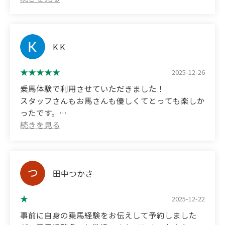
walking slowly, changing direction, and even
nearby, this was a world we had never known
お馬さんを見ていいといっていただけて穏やかな子
getting a little taste of running at the end. Before I
about. My son had never ridden a horse before, but
が多く楽しく過ごすことができました！
knew it, my fun and enjoyable horseback riding
he was interested in horses, so we visited. They
乗馬はライリーという子に乗せてもらい、少し怖い
experience had come to an end♪
carefully taught him how to handle the horses, and
と伝えたところゆっくり丁寧に教えてくださって安
K K
I had such a great time and felt so comfortable that
even let him try jogging at the end. It was a truly
全に過ごすことができました。
I immediately signed up for a horseback riding
valuable experience. Thank you very much.
私が特にたくさん触らせてもらって可愛いくてたま
2025-12-26
class as my next step.
らなかったのは、マックスくんです。
I can't wait to interact with cute horses again.
乗馬体験で利用させていただきました！
すごく可愛かったです！
Thank you!
スタッフさんもお馬さんも優しくてとっても楽しか
また是非行きたいと思います！！
ったです。
(Translated by Google)
(Translated by Google)
We had a horse riding experience.
I used it for a horse riding experience! The staff
Both my husband and I are beginners, but the staff
and horses were both kind and it was a lot of fun.
were all really kind and polite, so we were able to
田中つかさ
enjoy ourselves without worry.
Although we arrived quite early, they allowed us
2025-12-22
to look around the 20 horses, many of which were
gentle, so we had a great time!
事前に自身の乗馬経験をお伝えして予約しました