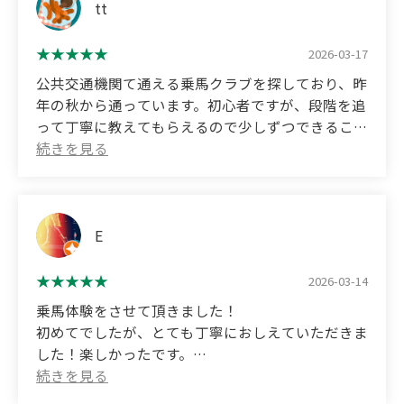
tt
2026-03-17
公共交通機関て通える乗馬クラブを探しており、昨
年の秋から通っています。初心者ですが、段階を追
って丁寧に教えてもらえるので少しずつできること
が増えている楽しさがあります。入る前は、「障害
のイメージが強いからのんびりやりたい人には合わ
ないかも」とうわさを聞いたりもしましたが、希望
に合わせて教えてもらっています。長くお世話にな
りたいです。（最寄りのバス停の便は少なめではあ
E
るので、お気をつけて！）
2026-03-14
(Translated by Google)
乗馬体験をさせて頂きました！
I was looking for a riding club I could get to by
初めてでしたが、とても丁寧におしえていただきま
public transport, and I started going there last fall.
した！楽しかったです。
I'm a beginner, but they teach me carefully step by
step, so I'm enjoying seeing myself gradually
(Translated by Google)