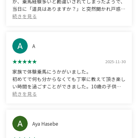
For the horse riding, we were given a ride by a
が、乗馬経験多いと勘違いされてしまったようで、
horse named Riley, and when we told them we
当日に「道具はありますか？」と突然聞かれ戸惑い
were a little scared, they taught us slowly and
ました。
carefully, so we were able to enjoy the ride safely.
受付からレッスン場まで結構距離があり、インスト
The one I was particularly able to pet a lot was
ラクターの方は騎乗してどんどん先に行かれて、私
Max, who was just so adorable I couldn't help but
はぬかるんだ道を歩いてついていくのが大変でし
love him.
た。
A
He was so adorable!
バス便が少なく、予約時間よりかなり早めに着いて
We would definitely like to go again!!
しまい申し訳なかったです。
2025-11-30
家族で体験乗馬にうかがいました。
(Translated by Google)
初めてで何も分からなくても丁寧に教えて頂き楽し
I made the reservation by mentioning my horse
い時間を過ごすことができました。10歳の子供も
riding experience in advance, but it seems they
とても楽しめたようです。
misunderstood me as I had a lot of horse riding
experience, and on the day I was suddenly asked,
ブラッシングや餌やりも体験する事ができて、あっ
"Do you have any equipment?" which was
という間の楽しい時間でした。
confusing.
ちょうど紅葉が綺麗なタイミングで、景気も一緒に
Aya Hasebe
The lesson venue was quite a distance from the
楽しむ事ができてよかったです。
reception, and the instructor rode ahead, making