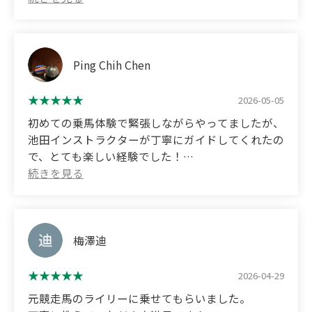
reason. I'm grateful that you kindly accepted our
(Translated by Google)
reservation even though it was the day before a
I had the opportunity to try horseback riding here.
long holiday weekend. We arrived early, but while
we waited, you taught us about horses, and we
The young man who assisted me was very kind, and
Ping Chih Chen
had more opportunities to interact with the
it was a very worthwhile experience.
horses than I had expected.
2026-05-05
I had always wanted my daughter to experience
初めての乗馬体験で緊張しながらやってましたが、
horseback riding, just like I did when I was
池田インストラクターが丁寧にガイドしてくれたの
younger, so my dream came true! The lesson was
で、とても楽しい経験でした！
taught kindly, and my daughter seemed very
厩舎にいる馬達も大人しくかわいかったです！
happy. I would definitely use your service again if
the opportunity arises.
(Translated by Google)
I was nervous about my first horseback riding
experience, but Instructor Ikeda guided me so
梅澤迪
carefully that it was a really fun experience!
2026-04-29
The horses in the stable were also very gentle and
元競走馬のライリーに乗せてもらいました。
cute!