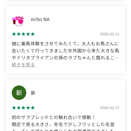
improve. Before joining, I heard rumors that it
I had the opportunity to try horseback riding!
might not be suitable for people who want to take
it easy because it has a strong image of show
It was my first time, but I was taught very
miho NA
jumping, but they teach according to my wishes. I
carefully! It was fun.
would like to continue going there for a long time.
2026-03-11
(Please note that the nearest bus stop has
infrequent service!)
娘に乗馬体験をさせてみたくて、大人もお馬さんに
会いたくて行ってきました🌸外国から来た大きな馬
やナリタブライアンの孫のラブちゃんと戯れること
が出来てとても楽しかったです！初心者でも丁寧に
分かりやすく乗馬を教えてくださるので、とても安
心して乗馬に挑めました🐎人懐っこい馬たちと自由
に触れ合える時間はいい思い出となりました🌸オヤ
ツを前脚の合図で欲しがるラブちゃんもとても可愛
新
かったです😊また行きます💛
2026-02-27
(Translated by Google)
初のサラブレッドとの触れ合いで感動！
I went because I wanted my daughter to try
間近で見る大きさ、冬毛で少しフワッとした毛並
horseback riding, and adults also wanted to meet