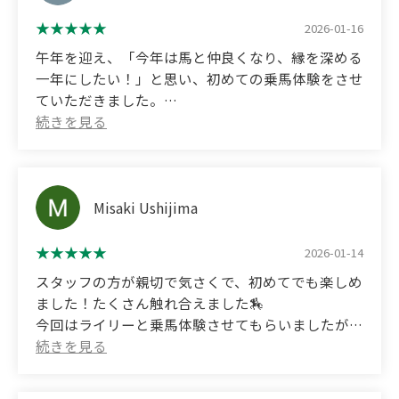
ともあり来た甲斐がありました。嬉しかったです！
本当に幸せで貴重な体験でした。
2026-01-16
もっともっと馬と触れ合いたいのでまた癒されに伺
午年を迎え、「今年は馬と仲良くなり、縁を深める
います。
一年にしたい！」と思い、初めての乗馬体験をさせ
ありがとうございました！！
ていただきました。
スタッフの方が笑顔で大変気さくに迎えて下さり、
(Translated by Google)
まずは今日乗せていただいたラブちゃんのブラッシ
It was my horse-loving friend's birthday, so I
ングからスタート。
surprised her with a horseback riding experience.
とても綺麗な毛並みで、この時点で可愛い〜とワク
It was my first time riding a horse, but the staff
ワク感がいっぱい！
Misaki Ushijima
member was very polite and helped me feel at
その後、ラブちゃんを引かせてもらいながら練習場
ease, even though it was my first time.
へ。
2026-01-14
Riley, the horse I rode on, was so cute and smart, I
まさに都会の喧騒を離れ、自然溢れる非日常感を味
took loads of photos and videos.
スタッフの方が親切で気さくで、初めてでも楽しめ
わいながら、ゆっくり歩いたり方向転換してみた
My friend was so happy, and since this year is the
ました！たくさん触れ合えました🏇
り、最後は少しだけ走る感覚も味わせていただき、
Year of the Horse, it was worth the trip. I was so
今回はライリーと乗馬体験させてもらいましたが、
あっという間の楽しい乗馬体験が終了♪
happy!
とてもいい子で可愛かったです！
本当に楽しくて居心地が良かったので、即その場
It was a truly wonderful and invaluable experience.
終わってからブラッシングと餌やりと写真撮影もで
で、次のステップとして乗馬教室を申し込みさせて
I'd like to interact with horses even more, so I'll
きて楽しかったです✨️