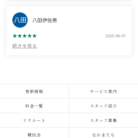
it was very relaxing. (I was also lucky enough to
experience with peace of mind, even though it was
私の乗馬したライアン君はとてもおとなしくて可愛
interact with a very friendly cat!)
our first time.
かったです！
今度は教室行ってみたいと思います。
八田伊佐男
The staff and members are all friendly, and the
Love, the horse we rode, was a calm and gentle
warm atmosphere makes it a great place to enjoy
horse, and it was truly soothing. Our instructor,
(Translated by Google)
2025-06-07
horseback riding!
Yuga Ikeda, also gave us clear and thorough
I had the opportunity to try horse riding.
explanations, and he also lightened the mood with
Apparently people of all ages and genders come to
I highly recommend this experience to anyone
his fun stories, so we were able to ride in a very
try horse riding, and although I was a complete
interested in horseback riding.
relaxed atmosphere.
beginner myself, the staff taught me very carefully
and I had a great experience.
We brought along some sneakers that we didn't
The horse I rode, Ryan, was very quiet and cute!
mind getting dirty, and it turned out to be a great
I'd like to try a class next time.
更新情報
サービス案内
decision. If you're concerned about this, I
recommend bringing shoes with you.
料金一覧
スタッフ紹介
We were also able to feed Love some carrots that
リクルート
スタッフ募集
we had brought as a snack, which made for a very
valuable and enjoyable experience.
競技会
なかまたち