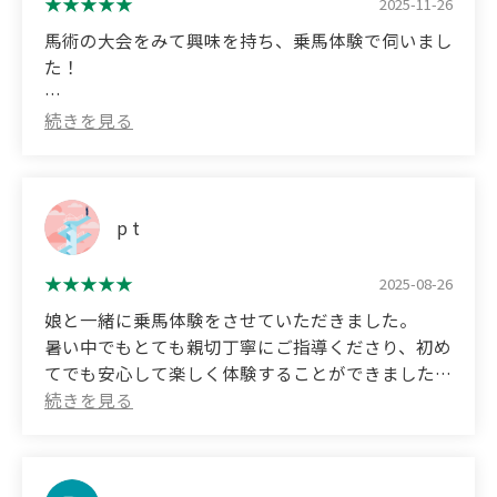
ありがとうございました！
2025-11-26
it difficult for me to keep up on foot on the muddy
road.
馬術の大会をみて興味を持ち、乗馬体験で伺いまし
(Translated by Google)
There were few bus services, so I arrived much
た！
My family and I went to try horseback riding.
earlier than my reserved time, which I felt bad
Even though it was our first time and we didn't
about.
スタッフの方がとても親切に教えてくださるので、
know anything, we were taught carefully and had a
はじめてでも安心して体験できました。
great time. Our 10-year-old child seemed to enjoy
基本姿勢や方向転換のやり方を習った後に、円を描
it very much too.
く誘導や少し早いペース(速足)にもチャレンジでき
て、充実した内容でした！
p t
We also got to try brushing and feeding the horses,
and the time flew by.
体験後にはニンジンをあげて、馬と触れ合うことも
2025-08-26
It was just the right time for the autumn leaves to
できます。今回乗せてもらった「らぶちゃん」はと
change color, so it was great that we could enjoy
娘と一緒に乗馬体験をさせていただきました。
ても優しい子で、すごく癒されました。(すごく人
the scenery together.
暑い中でもとても親切丁寧にご指導くださり、初め
懐っこいねこちゃんとも触れ合えて、ラッキーでし
Thank you very much!
てでも安心して楽しく体験することができました。
た！)
乗馬したラブちゃんは大人しくて優しいお馬さん
スタッフさんをはじめ、会員さんも皆さんフレンド
で、本当に癒されました。指導してくださった池田
リーで、温かい雰囲気の中で楽しめるのも魅力で
雄雅さんも、わかりやすく丁寧に説明してくださ
す！