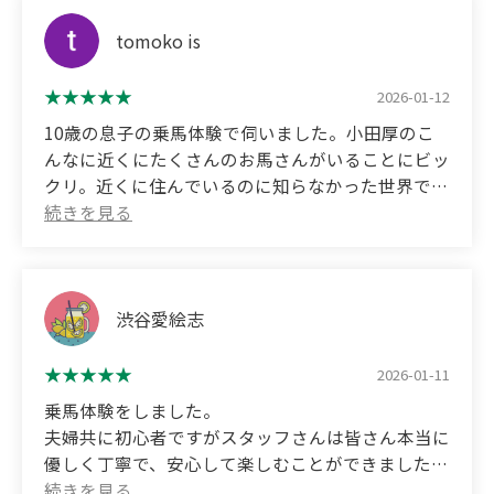
いただきました。
come back again for more healing.
また可愛い馬さんと触れ合える日が来ると思うと今
Thank you so much!!
(Translated by Google)
tomoko is
から楽しみです。
The staff were kind and friendly, and even though
ありがとうございました！
it was my first time, I enjoyed it! I got to interact
2026-01-12
with the animals a lot! 🏇
(Translated by Google)
10歳の息子の乗馬体験で伺いました。小田厚のこ
This time, I got to ride with Riley, and he was so
As the Year of the Horse approaches, I wanted to
んなに近くにたくさんのお馬さんがいることにビッ
well behaved and adorable!
make this year a year of becoming friends with
クリ。近くに住んでいるのに知らなかった世界でし
Afterwards, I was able to brush, feed, and take
horses and deepening my bond with them, so I
た。これまで乗馬体験はゼロの息子でしたが馬に興
photos, which was fun! ✨️
decided to have my first horseback riding
味があり、伺いました。丁寧に馬の扱い方を教えて
experience.
下さり、最後はジョギングまでチャレンジさせてく
The staff member greeted me with a smile and a
ださいました。
very friendly atmosphere, and we started by
とても貴重な体験をさせていただきました。ありが
渋谷愛絵志
brushing Love, who I'd been riding today.
とうございました。
He had such beautiful fur, and even just thinking
2026-01-11
how cute he was made me feel so excited!
(Translated by Google)
乗馬体験をしました。
After that, I led Love to the practice range.
We visited for a horse riding experience with our
夫婦共に初心者ですがスタッフさんは皆さん本当に
Escape the hustle and bustle of the city and enjoy
10-year-old son. We were surprised to find so many
優しく丁寧で、安心して楽しむことができました。
the extraordinary feeling of being in nature,
horses so close to Oda Atsushi. Even though we live
だいぶ早く到着してしまいましたが、20頭ほどの