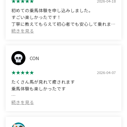
2026-04-18
(Translated by Google)
初めての乗馬体験を申し込みしました。
We both signed up for our first horseback riding
すごい楽しかったです！
experience, and we both got plenty of riding time!
丁寧に教えてもらえて初心者でも安心して乗れまし
The staff were incredibly kind, and Love, the horse
た。
we rode, was so gentle. It was a truly safe and
enjoyable experience, even for beginners.
(Translated by Google)
I signed up for my first horseback riding
I'm so glad we came.
experience.
CON
Thank you for such a wonderful experience! ☺️💕
I would definitely recommend it to others!
It was so much fun!
2026-04-07
たくさん馬が見れて癒されます
The instructors were very thorough, so even a
乗馬体験も楽しかったです
beginner like me could ride with confidence.
(Translated by Google)
Seeing so many horses was very relaxing.
I also enjoyed the horseback riding experience.