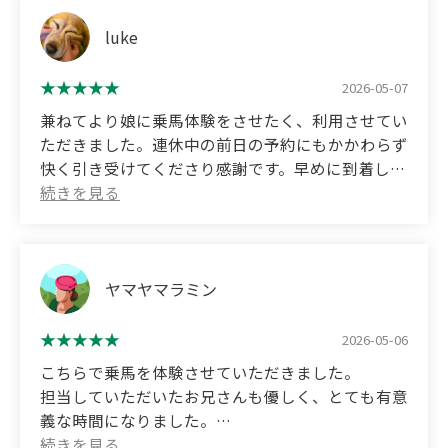
(Translated by Google)
During one of my lessons, a horse stepped on my
luke
foot and I fractured my little toe. I know it's
unavoidable when dealing with animals, but I was
2026-05-07
disillusioned by the instructor's poor response
兼ねてより娘に乗馬体験をさせたく、利用させてい
afterward. I think it was cold and inconsiderate of
ただきました。連休中の前日の予約にもかかわらず
them to handle a student's injury like that.
快く引き受けてくださり感謝です。早めに到着して
Because of that incident, I quit the club.
しまいましたが、待っている間も馬に関する知識を
教えてくださったり、思った以上に馬と触れ合える
機会をもつことができました。
若かりし頃の乗馬体験を娘にも体験させてみたいと
思っていましたので、夢が叶いました！レッスンも
ヤマヤマラミン
親切に教えてくださり、娘も大満足の様子でした。
また機会がありましたらよろしくお願いします。
2026-05-06
こちらで乗馬を体験させていただきました。
(Translated by Google)
担当していただいたお兄さんも優しく、とても有意
I had always wanted my daughter to experience
義な時間になりました。
horseback riding, and I used your service for that