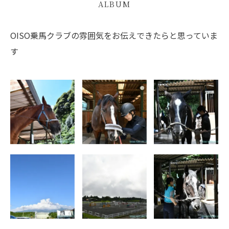
ALBUM
OISO乗馬クラブの雰囲気をお伝えできたらと思っていま
す
2026年8月8日
2026年8月1日
2026年7月25日
(土) 立秋は過
(土) 夏本番！
(土) 午後から
ぎましたが
不安定な天気
2026年7月20日
2026年7月19日
2026年7月11日
(月) 第78回全
(日) 第78回全
(土) まるで梅
日本障害馬術大
日本障害馬術大
雨明け
会2026 Part Ⅱ
会2026 Part Ⅱ