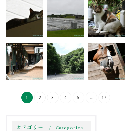
2026年7月4日
2026年6月28日
2026年6月20日
(土) 予報より
(日) 御殿場馬
(土) 雨に煙る
好天
場馬術競技会
Part Ⅱ
2026年6月16日
2026年6月6日
2026年5月30日
(火) 梅雨の晴
(土) 風が気持
(土) 夏のよう
れ間
ち良い
1
2
3
4
5
...
17
カテゴリー
Categories