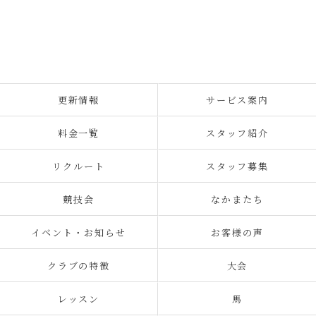
更新情報
サービス案内
料金一覧
スタッフ紹介
リクルート
スタッフ募集
競技会
なかまたち
イベント・お知らせ
お客様の声
クラブの特徴
大会
レッスン
馬