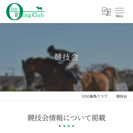
競技会
OISO乗馬クラブ
競技会
競技会情報について掲載