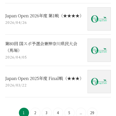
Japan Open 2026年度 第1戦（★★★★）
2026/04/26
第80回 国スポ予選会兼神奈川県民大会
（馬場）
2026/04/05
Japan Open 2025年度 Final戦（★★★）
2026/03/22
1
2
3
4
5
...
29