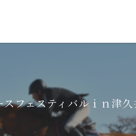
ホースフェスティバルｉｎ津久