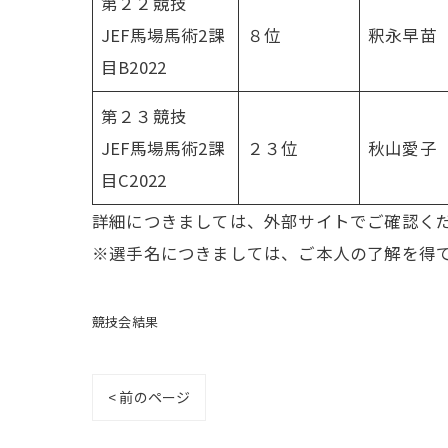
第２２競技
JEF馬場馬術2課
８位
釈永早苗
目B2022
第２３競技
JEF馬場馬術2課
２３位
秋山愛子
目C2022
詳細につきましては、
外部サイト
でご確認く
※選手名につきましては、ご本人の了解を得
競技会結果
< 前のページ