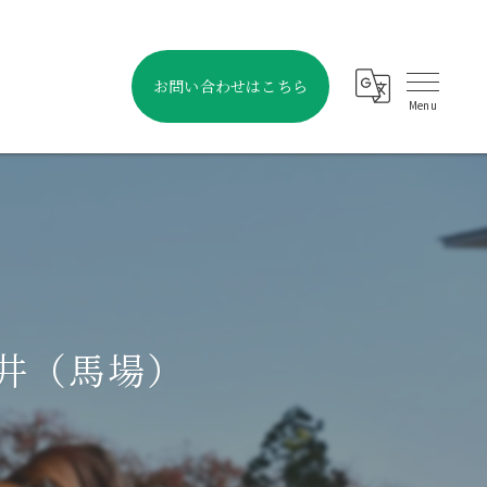
お問い合わせはこちら
井（馬場）