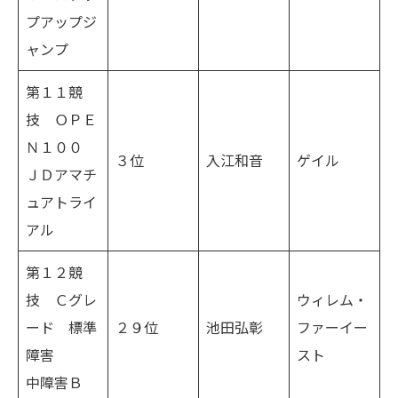
プアップジ
ャンプ
第１１競
技 ＯＰＥ
Ｎ１００
３位
入江和音
ゲイル
ＪＤアマチ
ュアトライ
アル
第１２競
技 Ｃグレ
ウィレム・
ード 標準
２９位
池田弘彰
ファーイー
障害
スト
中障害Ｂ