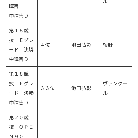
ル
障害
中障害Ｄ
第１８競
技 Ｅグレ
４位
池田弘彰
桜野
ード 決勝
中障害Ｄ
第１８競
技 Ｅグレ
ヴァンクー
３３位
池田弘彰
ード 決勝
ル
中障害Ｄ
第２０競
技 ＯＰＥ
Ｎ９０