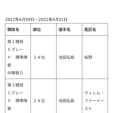
2022年6月10日～2022年6月12日
競技名
順位
選手名
馬匹名
第１競技
Ｅグレー
ド 標準障
２４位
池田弘彰
桜野
害
中障害Ｄ
第３競技
Ｃグレー
ウィレム・
ド 標準障
２４位
池田弘彰
ファーイー
害
スト