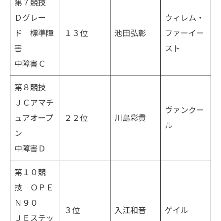
第７競技
Ｄグレー
ウィレム・
ド 標準障
１３位
池田弘彰
ファーイー
害
スト
中障害Ｃ
第８競技
ＪＣアマチ
ヴァンクー
ュアオープ
２２位
川島彩貴
ル
ン
中障害Ｄ
第１０競
技 ＯＰＥ
Ｎ９０
３位
入江和音
ゲイル
ＪＥステッ