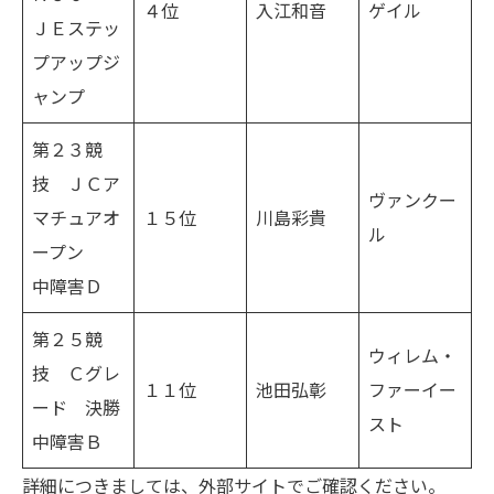
４位
入江和音
ゲイル
ＪＥステッ
プアップジ
ャンプ
第２３競
技 ＪＣア
ヴァンクー
マチュアオ
１５位
川島彩貴
ル
ープン
中障害Ｄ
第２５競
ウィレム・
技 Ｃグレ
１１位
池田弘彰
ファーイー
ード 決勝
スト
中障害Ｂ
詳細につきましては、
外部サイト
でご確認ください。