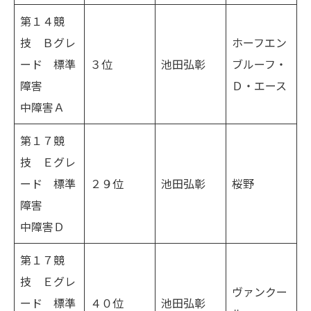
第１４競
技 Ｂグレ
ホーフエン
ード 標準
３位
池田弘彰
ブルーフ・
障害
Ｄ・エース
中障害Ａ
第１７競
技 Ｅグレ
ード 標準
２９位
池田弘彰
桜野
障害
中障害Ｄ
第１７競
技 Ｅグレ
ヴァンクー
ード 標準
４０位
池田弘彰