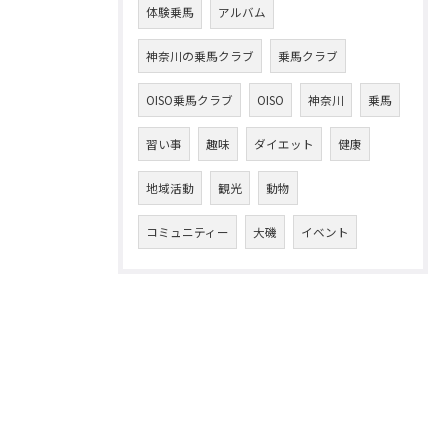
体験乗馬
アルバム
神奈川の乗馬クラブ
乗馬クラブ
OISO乗馬クラブ
OISO
神奈川
乗馬
習い事
趣味
ダイエット
健康
地域活動
観光
動物
コミュニティー
大磯
イベント