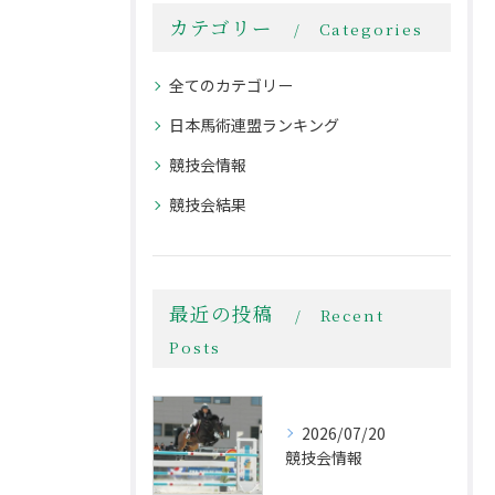
カテゴリー
Categories
全てのカテゴリー
日本馬術連盟ランキング
競技会情報
競技会結果
最近の投稿
Recent
Posts
2026/07/20
競技会情報