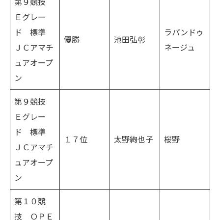
第９競技
Ｅグレー
ド 標準
ラパンドゥ
優勝
池田弘彰
ＪＣアマチ
ネージュ
ュアオープ
ン
第９競技
Ｅグレー
ド 標準
１７位
太野絢也子
桜野
ＪＣアマチ
ュアオープ
ン
第１０競
技 ＯＰＥ