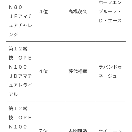
ホーフエン
Ｎ８０
４位
高橋茂久
ブルーフ・
ＪＦアマチ
Ｄ・エース
ュアチャレ
ンジ
第１２競
技 ＯＰＥ
Ｎ１００
ラパンドゥ
４位
藤代裕章
ＪＤアマチ
ネージュ
ュアトライ
アル
第１２競
技 ＯＰＥ
Ｎ１００
７位
古関耕造
ケイニート