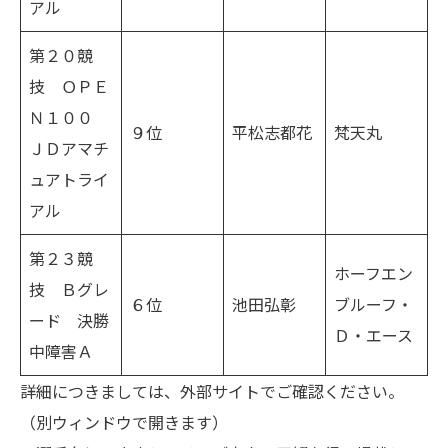
アル
第２０競
技 ＯＰＥ
Ｎ１００
９位
平松志都花
梵天丸
ＪＤアマチ
ュアトライ
アル
第２３競
ホーフエン
技 Ｂグレ
６位
池田弘彰
ブルーフ・
ード 決勝
Ｄ・エース
中障害Ａ
詳細につきましては、
外部サイト
でご確認ください。
（別ウィンドウで開きます）