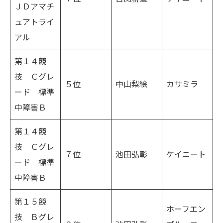
ＪＤアマチ
ュアトライ
アル
第１４競
技 Ｃグレ
５位
中山梨絵
カサミラ
ード 標準
中障害Ｂ
第１４競
技 Ｃグレ
７位
池田弘彰
ケイニート
ード 標準
中障害Ｂ
第１５競
ホーフエン
技 Ｂグレ