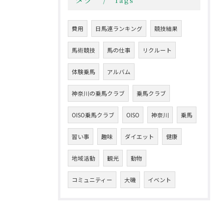
Tags
費用
日馬連ランキング
競技結果
馬術競技
馬の仕事
リクルート
体験乗馬
アルバム
神奈川の乗馬クラブ
乗馬クラブ
OISO乗馬クラブ
OISO
神奈川
乗馬
習い事
趣味
ダイエット
健康
地域活動
観光
動物
コミュニティー
大磯
イベント