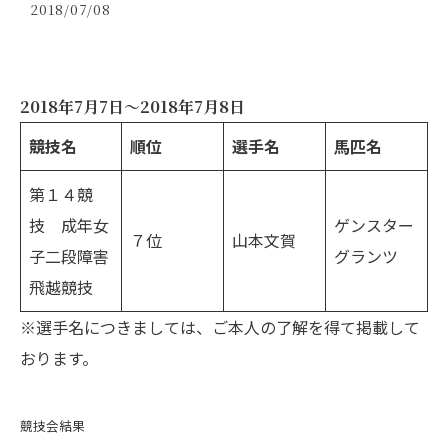
2018/07/08
2018年7月7日～2018年7月8日
競技名
順位
選手名
馬匹名
第１４競
技 成年女
ゲンスター
７位
山本文賀
子二段障害
グランツ
飛越競技
※選手名につきましては、ご本人の了解を得て掲載して
おります。
競技会結果