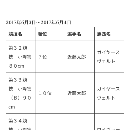
2017年6月3日～2017年6月4日
競技名
順位
選手名
馬匹名
第３２競
ガイヤース
技 小障害
７位
近藤太郎
ヴェルト
８０cm
第３３競
技 小障害
ガイヤース
１０位
近藤太郎
（Ｂ）９０
ヴェルト
cm
第３４競
技 小障害
ワイヴァー