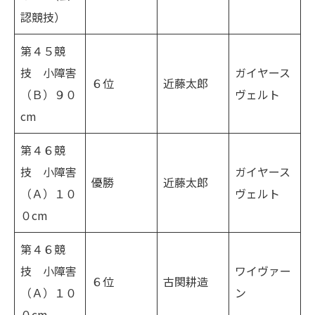
認競技）
第４５競
技 小障害
ガイヤース
６位
近藤太郎
（Ｂ）９０
ヴェルト
cm
第４６競
技 小障害
ガイヤース
優勝
近藤太郎
（Ａ）１０
ヴェルト
０cm
第４６競
技 小障害
ワイヴァー
６位
古関耕造
（Ａ）１０
ン
０cm