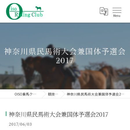
神奈川県民馬術大会兼国体予選会
2017
OISO乗馬クラブ
競技会
神奈川県民馬術大会兼国体予選会2017
神奈川県民馬術大会兼国体予選会2017
2017/06/03