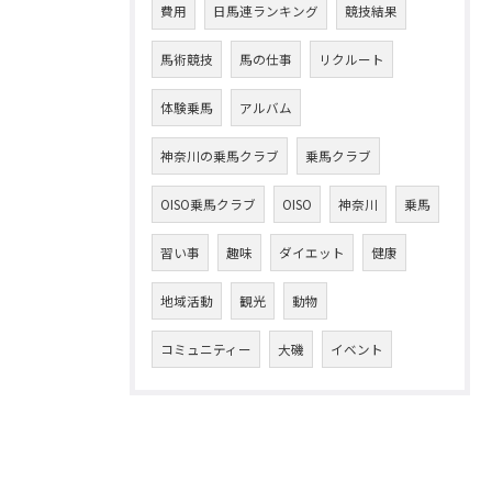
費用
日馬連ランキング
競技結果
馬術競技
馬の仕事
リクルート
体験乗馬
アルバム
神奈川の乗馬クラブ
乗馬クラブ
OISO乗馬クラブ
OISO
神奈川
乗馬
習い事
趣味
ダイエット
健康
地域活動
観光
動物
コミュニティー
大磯
イベント