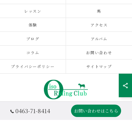
レッスン
馬
体験
アクセス
ブログ
アルバム
コラム
お問い合わせ
プライバシーポリシー
サイトマップ
0463-71-8414
お問い合わせはこちら
© 2026 OISO乗馬クラブ|神奈川の乗馬クラブ ALL RIGHTS RESERVED.