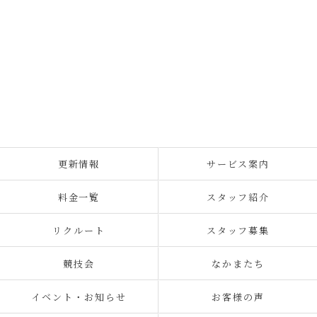
更新情報
サービス案内
料金一覧
スタッフ紹介
リクルート
スタッフ募集
競技会
なかまたち
イベント・お知らせ
お客様の声