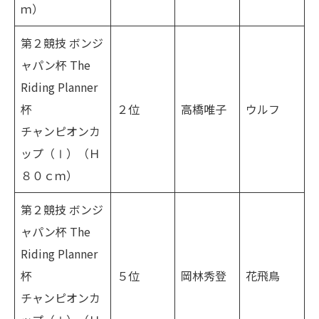
ｍ）
第２競技 ボンジ
ャパン杯 The
Riding Planner
杯
２位
高橋唯子
ウルフ
チャンピオンカ
ップ（Ⅰ）（Ｈ
８０ｃｍ）
第２競技 ボンジ
ャパン杯 The
Riding Planner
杯
５位
岡林秀登
花飛鳥
チャンピオンカ