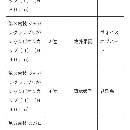
ップ（Ⅰ）（Ｈ
８０ｃｍ）
第３競技 ジャパ
ングランプリ杯
ヴォイス
チャンピオンカ
２位
佐藤果夏
オブハー
ップ（Ⅱ）（Ｈ
ト
９０ｃｍ）
第３競技 ジャパ
ングランプリ杯
チャンピオンカ
４位
岡林秀登
花飛鳥
ップ（Ⅱ）（Ｈ
９０ｃｍ）
第５競技 カバロ