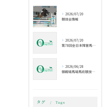
2026/07/20
競技会情報
2026/07/20
第78回全日本障害馬術大会2026 PartⅡ
2026/06/28
御殿場馬場馬術競技会Part Ⅱ
タグ
Tags