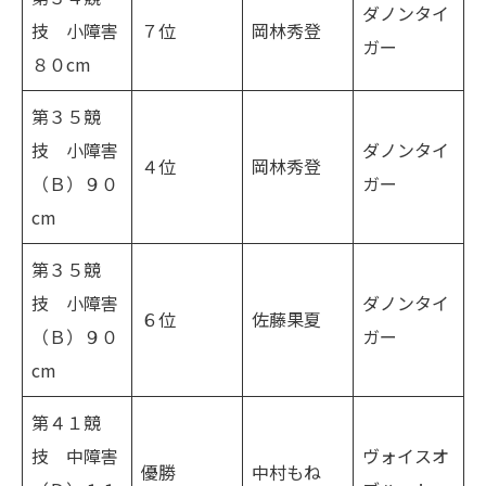
ダノンタイ
技 小障害
７位
岡林秀登
ガー
８０cm
第３５競
技 小障害
ダノンタイ
４位
岡林秀登
（Ｂ）９０
ガー
cm
第３５競
技 小障害
ダノンタイ
６位
佐藤果夏
（Ｂ）９０
ガー
cm
第４１競
技 中障害
ヴォイスオ
優勝
中村もね