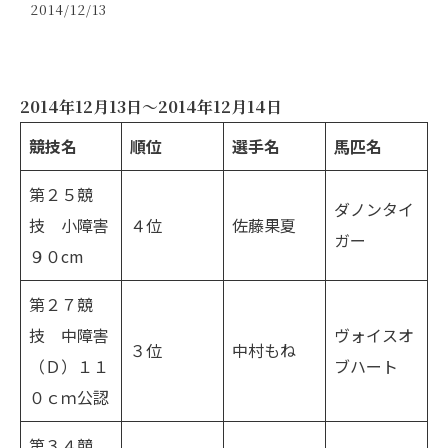
2014/12/13
2014年12月13日～2014年12月14日
競技名
順位
選手名
馬匹名
第２５競
ダノンタイ
技 小障害
４位
佐藤果夏
ガー
９０cm
第２７競
技 中障害
ヴォイスオ
３位
中村もね
（Ｄ）１１
ブハート
０ｃｍ公認
第３４競