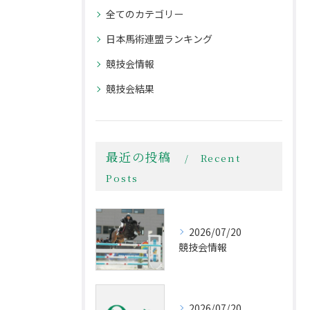
全てのカテゴリー
日本馬術連盟ランキング
競技会情報
競技会結果
最近の投稿
Recent
Posts
2026/07/20
競技会情報
2026/07/20