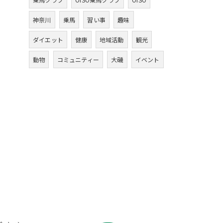
神奈川
乗馬
習い事
趣味
ダイエット
健康
地域活動
観光
動物
コミュニティー
大磯
イベント