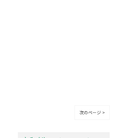
次のページ >