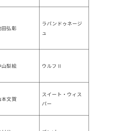
ラパンドゥネージ
池田弘彰
ュ
中山梨絵
ウルフⅡ
スイート・ウィス
山本文賀
パー