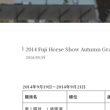
2014 Fuji Horse Show Autumn 
2014/09/19
2014年9月19日～2014年9月21日
競技名
順位
第１競技 Ｌ級障害