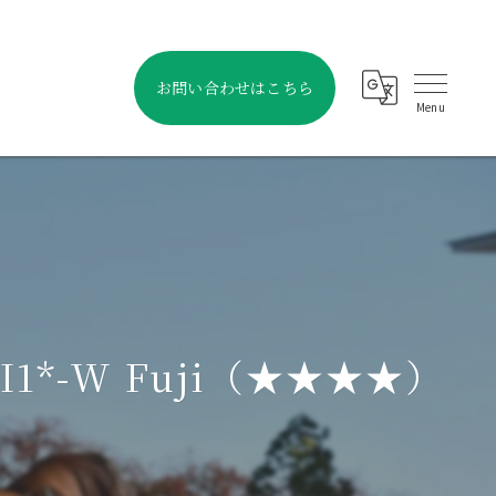
お問い合わせはこちら
 CSI1*-W Fuji（★★★★）