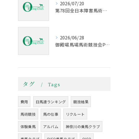
2026/07/20
第78回全日本障害馬術大会2026 PartⅡ
2026/06/28
御殿場馬場馬術競技会Part Ⅱ
タグ
Tags
費用
日馬連ランキング
競技結果
馬術競技
馬の仕事
リクルート
体験乗馬
アルバム
神奈川の乗馬クラブ
乗馬クラブ
OISO乗馬クラブ
OISO