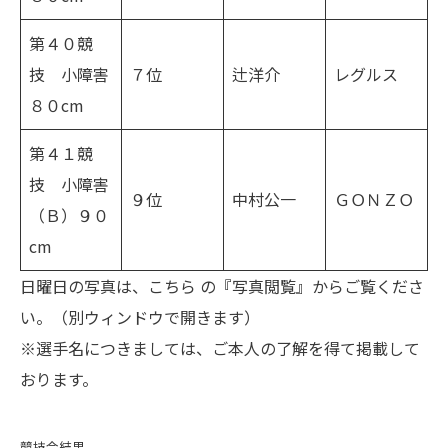
第４０競
技 小障害
７位
辻洋介
レグルス
８０cm
第４１競
技 小障害
９位
中村公一
ＧＯＮＺＯ
（Ｂ）９０
cm
日曜日の写真は、
こちら
の『写真閲覧』からご覧くださ
い。（別ウィンドウで開きます）
※選手名につきましては、ご本人の了解を得て掲載して
おります。
競技会結果