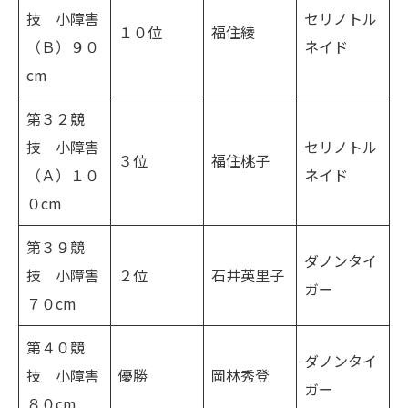
技 小障害
セリノトル
１０位
福住綾
（Ｂ）９０
ネイド
cm
第３２競
技 小障害
セリノトル
３位
福住桃子
（Ａ）１０
ネイド
０cm
第３９競
ダノンタイ
技 小障害
２位
石井英里子
ガー
７０cm
第４０競
ダノンタイ
技 小障害
優勝
岡林秀登
ガー
８０cm