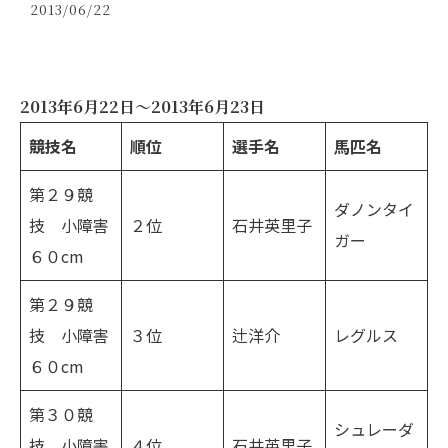
2013/06/22
2013年6月22日～2013年6月23日
競技名
順位
選手名
馬匹名
第２９競
ダノンタイ
技 小障害
２位
石井英里子
ガー
６０cm
第２９競
技 小障害
３位
辻洋介
レグルス
６０cm
第３０競
シュレーダ
技 小障害
４位
石井英里子