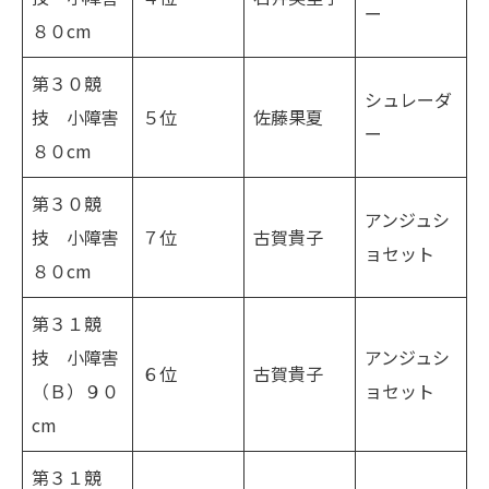
ー
８０cm
第３０競
シュレーダ
技 小障害
５位
佐藤果夏
ー
８０cm
第３０競
アンジュシ
技 小障害
７位
古賀貴子
ョセット
８０cm
第３１競
技 小障害
アンジュシ
６位
古賀貴子
（Ｂ）９０
ョセット
cm
第３１競