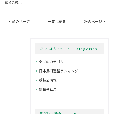
競技会結果
< 前のページ
一覧に戻る
次のページ >
カテゴリー
Categories
全てのカテゴリー
日本馬術連盟ランキング
競技会情報
競技会結果