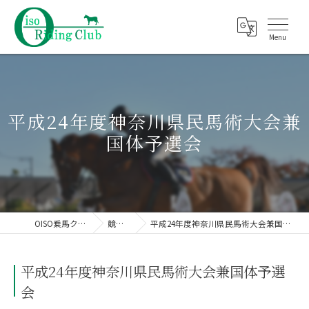
平成24年度神奈川県民馬術大会兼
国体予選会
OISO乗馬クラブ
競技会
平成24年度神奈川県民馬術大会兼国体予選会
平成24年度神奈川県民馬術大会兼国体予選
会