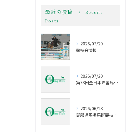
最近の投稿
Recent
Posts
2026/07/20
競技会情報
2026/07/20
第78回全日本障害馬術大会2026 PartⅡ
2026/06/28
御殿場馬場馬術競技会Part Ⅱ