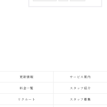
更新情報
サービス案内
料金一覧
スタッフ紹介
リクルート
スタッフ募集