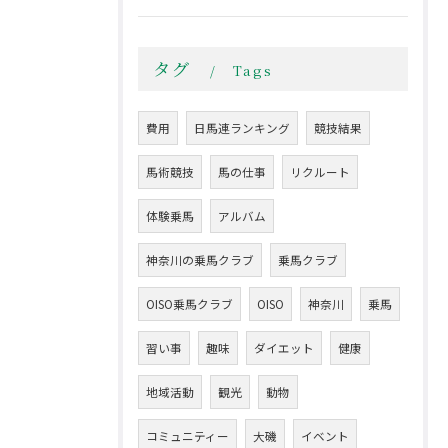
タグ
Tags
費用
日馬連ランキング
競技結果
馬術競技
馬の仕事
リクルート
体験乗馬
アルバム
神奈川の乗馬クラブ
乗馬クラブ
OISO乗馬クラブ
OISO
神奈川
乗馬
習い事
趣味
ダイエット
健康
地域活動
観光
動物
コミュニティー
大磯
イベント