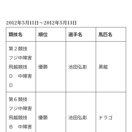
2012年5月11日～2012年5月13日
競技名
順位
選手名
馬匹名
第２競技
フジ中障害
飛越競技
優勝
池田弘彰
黒龍
Ｄ 中障害
Ｄ
第６競技
フジ中障害
飛越競技
優勝
池田弘彰
ドラゴ
Ｂ 中障害