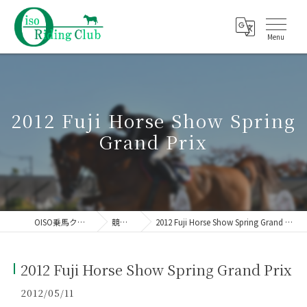
2012 Fuji Horse Show Spring
Grand Prix
OISO乗馬クラブ
競技会
2012 Fuji Horse Show Spring Grand Prix
2012 Fuji Horse Show Spring Grand Prix
2012/05/11