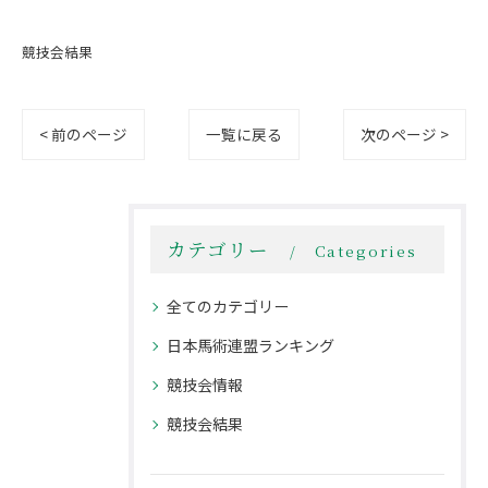
競技会結果
< 前のページ
一覧に戻る
次のページ >
カテゴリー
Categories
全てのカテゴリー
日本馬術連盟ランキング
競技会情報
競技会結果