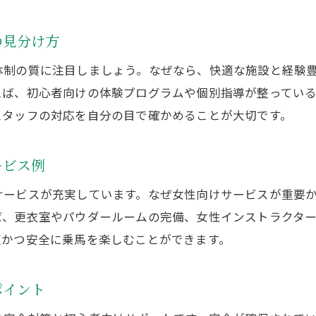
神奈川県クラブの設備が乗馬女子に人気の理由
の見分け方
乗馬体験で設備を比較する女子のポイント
体制の質に注目しましょう。なぜなら、快適な施設と経験
神奈川県で乗馬女子が知りたい体験の流れ
えば、初心者向けの体験プログラムや個別指導が整ってい
乗馬女子が体験前に知るべき流れと準備
スタッフの対応を自分の目で確かめることが大切です。
神奈川県で女子が乗馬体験する際のステップ
初めて乗馬女子が安心できる体験当日の流れ
ービス例
乗馬体験の申込からレッスンまでの流れ解説
サービスが充実しています。なぜ女性向けサービスが重要
神奈川県で乗馬女子が感じる体験のポイント
ば、更衣室やパウダールームの完備、女性インストラクタ
乗馬体験後に女子が意識したい振り返り方法
適かつ安全に乗馬を楽しむことができます。
ポイント