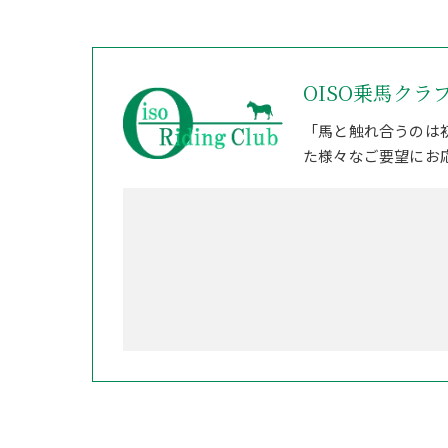
OISO乗馬クラ
「馬と触れ合うのは
た様々なご要望にお