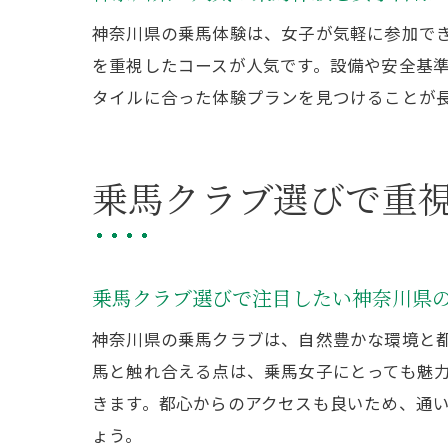
神奈川県の乗馬体験は、女子が気軽に参加で
を重視したコースが人気です。設備や安全基
タイルに合った体験プランを見つけることが
乗馬クラブ選びで重
乗馬クラブ選びで注目したい神奈川県
神奈川県の乗馬クラブは、自然豊かな環境と
馬と触れ合える点は、乗馬女子にとっても魅
きます。都心からのアクセスも良いため、通
ょう。