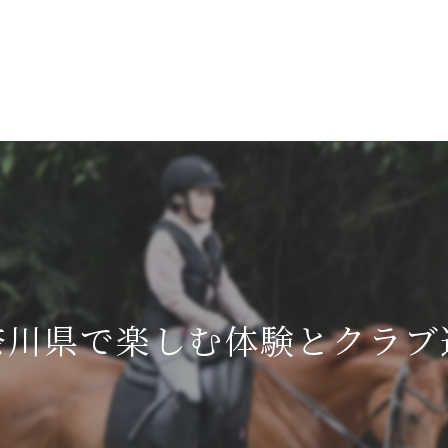
奈川県で楽しむ体験とクラブ