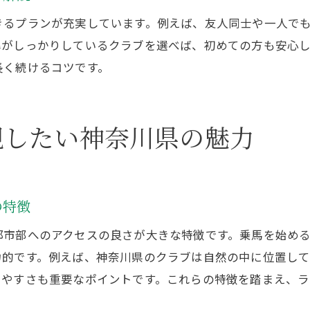
乗馬女子向け神奈川県クラブ選びの極意
きるプランが充実しています。例えば、友人同士や一人で
神奈川県で乗馬を始める女子の安心ポイント
準がしっかりしているクラブを選べば、初めての方も安心
乗馬女子が安心して始めるためのポイント
長く続けるコツです。
神奈川県で女性が乗馬を始める際の注意点
初めての乗馬女子に嬉しいサポート体制
視したい神奈川県の魅力
乗馬体験で女子が安心できる安全対策とは
神奈川県で乗馬女子が重視すべき安全基準
乗馬を始める女子が気をつけたいクラブ選び
の特徴
乗馬女子が注目する神奈川県の体験と設備
乗馬女子が気になるクラブの設備と雰囲気
都市部へのアクセスの良さが大きな特徴です。乗馬を始め
神奈川県内で充実の乗馬設備を体感しよう
力的です。例えば、神奈川県のクラブは自然の中に位置し
いやすさも重要なポイントです。これらの特徴を踏まえ、
乗馬女子視点で選ぶ神奈川県体験の特徴
設備重視の乗馬女子におすすめ体験施設