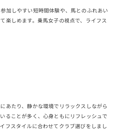
も参加しやすい短時間体験や、馬とのふれあい
して楽しめます。乗馬女子の視点で、ライフス
るにあたり、静かな環境でリラックスしながら
ていることが多く、心身ともにリフレッシュで
ライフスタイルに合わせてクラブ選びをしまし