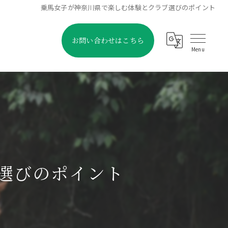
乗馬女子が神奈川県で楽しむ体験とクラブ選びのポイント
お問い合わせはこちら
選びのポイント