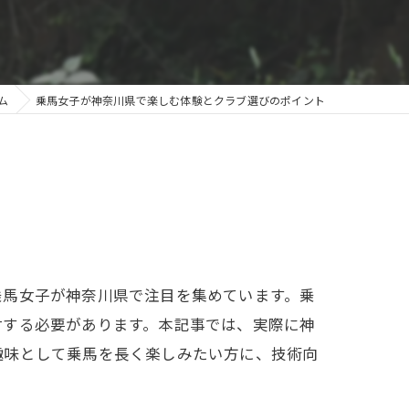
ム
乗馬女子が神奈川県で楽しむ体験とクラブ選びのポイント
乗馬女子が神奈川県で注目を集めています。乗
討する必要があります。本記事では、実際に神
趣味として乗馬を長く楽しみたい方に、技術向