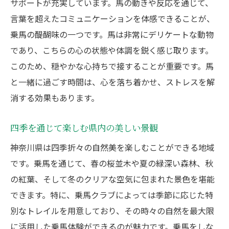
体験乗馬で感じる神奈川の自然の魅力
サポートが充実しています。馬の動きや反応を通じて、
言葉を超えたコミュニケーションを体感できることが、
春の桜並木を駆け抜ける喜び
乗馬の醍醐味の一つです。馬は非常にデリケートな動物
夏の緑豊かな森の中での涼やかさ
であり、こちらの心の状態や体調を鋭く感じ取ります。
秋の紅葉を楽しむ贅沢な時間
このため、穏やかな心持ちで接することが重要です。馬
冬の静けさを感じる乗馬の魅力
と一緒に過ごす時間は、心を落ち着かせ、ストレスを解
海岸線を眺めながらの乗馬体験
消する効果もあります。
地域の動植物との出会い
四季を通じて楽しむ県内の美しい景観
乗馬インストラクターのサポートと魅力
経験豊富なスタッフの紹介
神奈川県は四季折々の自然美を楽しむことができる地域
です。乗馬を通じて、春の桜並木や夏の緑深い森林、秋
安全を最優先に考えた指導法
の紅葉、そして冬のクリアな空気に包まれた景色を堪能
個々のペースに合わせたレッスン
できます。特に、乗馬クラブによっては季節に応じた特
インストラクターの資格と経歴
別なトレイルを用意しており、その時々の自然を最大限
インストラクターとのコミュニケーション
に活用した乗馬体験ができるのが魅力です。乗馬をしな