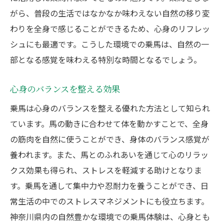
の大切さ
がら、普段の生活ではなかなか味わえない自然の移り変
インストラクターの情熱とプロ意識
わりを全身で感じることができるため、心身のリフレッ
乗馬を趣味にするためのステップと注意点
シュにも最適です。こうした環境での乗馬は、自然の一
初めての方が注意するべきポイント
部となる感覚を味わえる特別な時間となるでしょう。
定期的な練習の必要性と楽しみ方
心身のバランスを整える効果
装備の選び方と手入れ方法
乗馬は心身のバランスを整える優れた方法として知られ
怪我を防ぐための安全対策
ています。馬の動きに合わせて体を動かすことで、全身
継続的なスキル向上のために
の筋肉を自然に使うことができ、身体のバランス感覚が
地域の乗馬イベントへの参加
養われます。また、馬とのふれあいを通じて心のリラッ
クス効果も得られ、ストレスを軽減する助けとなりま
す。乗馬を通して集中力や忍耐力を養うことができ、日
常生活の中でのストレスマネジメントにも役立ちます。
神奈川県内の自然豊かな環境での乗馬体験は、心身とも