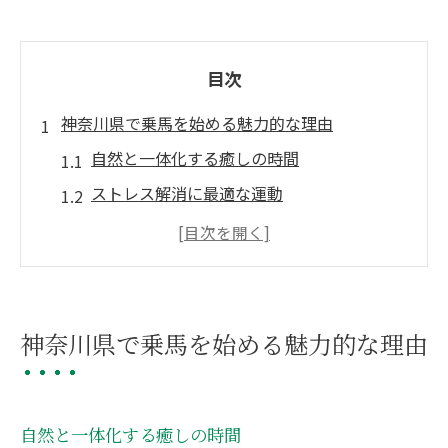
目次
神奈川県で乗馬を始める魅力的な理由
自然と一体化する癒しの時間
ストレス解消に最適な運動
馬とのコミュニケーションの楽しさ
四季を通じて楽しむ県内の美しい景観
心身のバランスを整える効果
他のスポーツとは異なる体験
神奈川県で乗馬を始める魅力的な理由
初心者が安心して始める神奈川の乗馬体験
初めての方でも安心できるサポート
自然と一体化する癒しの時間
必要な装備と服装のポイント