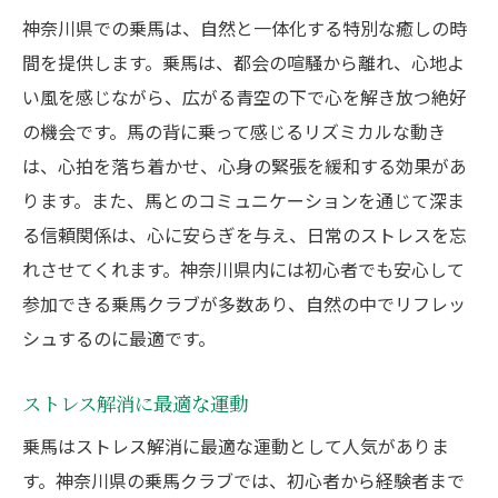
神奈川県での乗馬は、自然と一体化する特別な癒しの時
初回体験での流れと注意点
間を提供します。乗馬は、都会の喧騒から離れ、心地よ
インストラクターからの丁寧な指導
い風を感じながら、広がる青空の下で心を解き放つ絶好
初心者向けレッスンの内容
の機会です。馬の背に乗って感じるリズミカルな動き
心配を取り除くためのQ&A
は、心拍を落ち着かせ、心身の緊張を緩和する効果があ
乗馬クラブ選びで知っておくべきポイント
ります。また、馬とのコミュニケーションを通じて深ま
立地とアクセスの重要性
る信頼関係は、心に安らぎを与え、日常のストレスを忘
クラブの設備と環境の充実度
れさせてくれます。神奈川県内には初心者でも安心して
インストラクターの経験と評判
参加できる乗馬クラブが多数あり、自然の中でリフレッ
シュするのに最適です。
コースやレッスン料金の比較
クラブの雰囲気や規模感
ストレス解消に最適な運動
レビューや口コミの参考に
乗馬はストレス解消に最適な運動として人気がありま
神奈川県内のおすすめ乗馬クラブ紹介
す。神奈川県の乗馬クラブでは、初心者から経験者まで
自然豊かなロケーションが魅力のクラブ