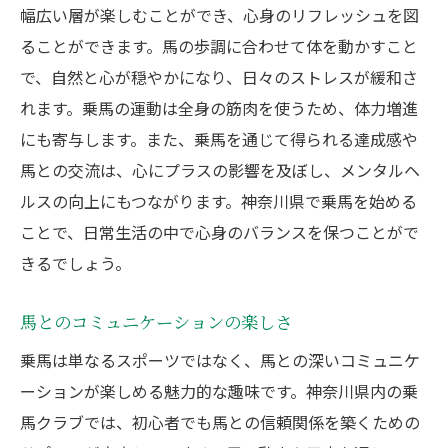
幅広い層が楽しむことができ、心身のリフレッシュを図
家族で楽しめる施設の充実したクラブ
ることができます。馬の歩調に合わせて体を動かすこと
初心者に優しいサポート体制のクラブ
で、自然と心が穏やかになり、日々のストレスが緩和さ
歴史と伝統を誇る老舗クラブ
れます。乗馬の運動は全身の筋肉を使うため、体力増進
イベントや大会が豊富なクラブ
にも寄与します。また、乗馬を通じて得られる達成感や
馬との交流は、心にプラスの影響を及ぼし、メンタルヘ
地元特産品を楽しめる併設レストラン
ルスの向上にもつながります。神奈川県で乗馬を始める
乗馬を通じて心身をリフレッシュする方法
ことで、日常生活の中で心身のバランスを保つことがで
乗馬の呼吸法でリラックス
きるでしょう。
馬と一緒に行うストレッチの効果
心を落ち着かせる自然との触れ合い
馬とのコミュニケーションの楽しさ
メンタルヘルスへの貢献
乗馬は単なるスポーツではなく、馬との深いコミュニケ
定期的な乗馬で得られる健康効果
ーションが楽しめる魅力的な趣味です。神奈川県内の乗
身体の筋力と柔軟性の向上
馬クラブでは、初心者でも馬との信頼関係を築くための