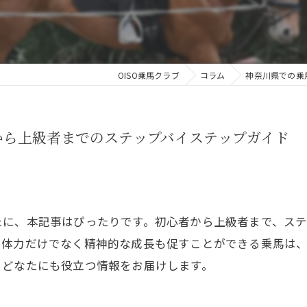
OISO乗馬クラブ
コラム
神奈川県での乗
から上級者までのステップバイステップガイド
たに、本記事はぴったりです。初心者から上級者まで、ス
、体力だけでなく精神的な成長も促すことができる乗馬は
、どなたにも役立つ情報をお届けします。