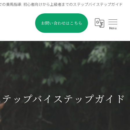
での乗馬指導: 初心者向けから上級者までのステップバイステップガイド
お問い合わせはこちら
ステップバイステップガイド