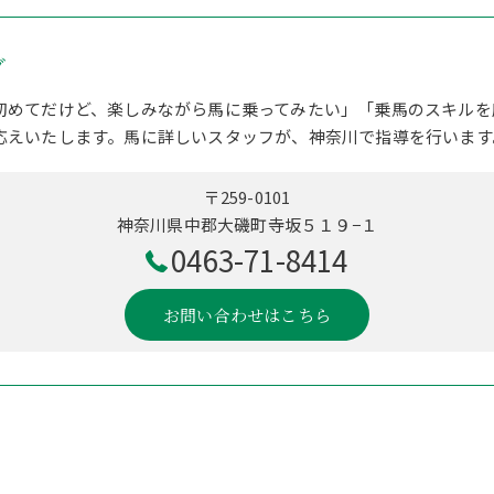
ブ
初めてだけど、楽しみながら馬に乗ってみたい」「乗馬のスキルを
応えいたします。馬に詳しいスタッフが、神奈川で指導を行います
〒259-0101
神奈川県中郡大磯町寺坂５１９−１
0463-71-8414
お問い合わせはこちら