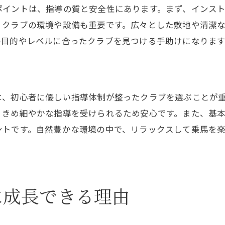
神奈川県で体験する乗馬のステップバイステップガイド
ポイントは、指導の質と安全性にあります。まず、インス
乗馬体験の流れとその準備
、クラブの環境や設備も重要です。広々とした敷地や清潔
の目的やレベルに合ったクラブを見つける手助けになります
初めての乗馬レッスンでの注意点
乗馬のステップアップ方法
神奈川県での乗馬体験がもたらす感動
乗馬体験後のフォローアップと次のステップ
は、初心者に優しい指導体制が整ったクラブを選ぶことが
、きめ細やかな指導を受けられるため安心です。また、基
神奈川県での乗馬体験が与える人生のヒント
ントです。自然豊かな環境の中で、リラックスして乗馬を
馬との触れ合いがもたらす心の成長の秘訣
馬との信頼関係を築くための方法
乗馬を通じた感情のコントロール力向上
馬との触れ合いがもたらす癒しの効果
に成長できる理由
馬とのコミュニケーションによる自己理解の深化
ストレス解消に効果的な乗馬の秘密