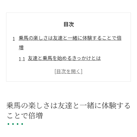
目次
乗馬の楽しさは友達と一緒に体験することで倍
増
友達と乗馬を始めるきっかけとは
乗馬で友達と共有する特別な瞬間
友達と一緒に乗馬の魅力を発見
乗馬を通じた友情の深まり
友達と乗るときの楽しさ
乗馬の楽しさは友達と一緒に体験する
乗馬を友達と計画する際のポイント
ことで倍増
初めての乗馬を友達と楽しむための基本ステッ
プ