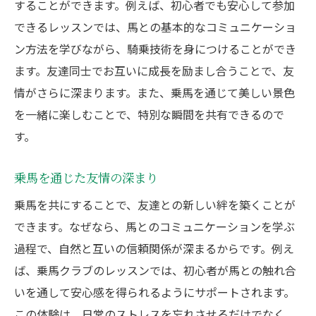
することができます。例えば、初心者でも安心して参加
初心者が乗馬を楽しむための心構え
できるレッスンでは、馬との基本的なコミュニケーショ
友達と乗馬を始める際の注意点
ン方法を学びながら、騎乗技術を身につけることができ
友達と乗馬体験で感じる馬との新しいコミュニ
ます。友達同士でお互いに成長を励まし合うことで、友
ケーション
情がさらに深まります。また、乗馬を通じて美しい景色
を一緒に楽しむことで、特別な瞬間を共有できるので
馬との基本的なコミュニケーション
す。
友達と一緒に馬との信頼関係を築く
乗馬を通じた馬との触れ合い方
乗馬を通じた友情の深まり
友達と乗馬で学ぶ馬の理解
乗馬を共にすることで、友達との新しい絆を築くことが
馬との絆を深める乗馬体験
できます。なぜなら、馬とのコミュニケーションを学ぶ
友達と感じる馬との一体感
過程で、自然と互いの信頼関係が深まるからです。例え
乗馬がもたらす友達との特別な時間
ば、乗馬クラブのレッスンでは、初心者が馬との触れ合
友達と乗馬で過ごす特別なひととき
いを通して安心感を得られるようにサポートされます。
乗馬で友達と作る思い出
この体験は、日常のストレスを忘れさせるだけでなく、