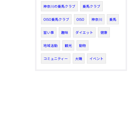
神奈川の乗馬クラブ
乗馬クラブ
OISO乗馬クラブ
OISO
神奈川
乗馬
習い事
趣味
ダイエット
健康
地域活動
観光
動物
コミュニティー
大磯
イベント