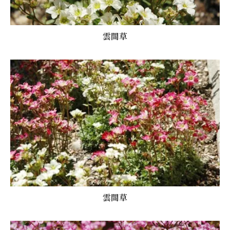
雲間草
雲間草